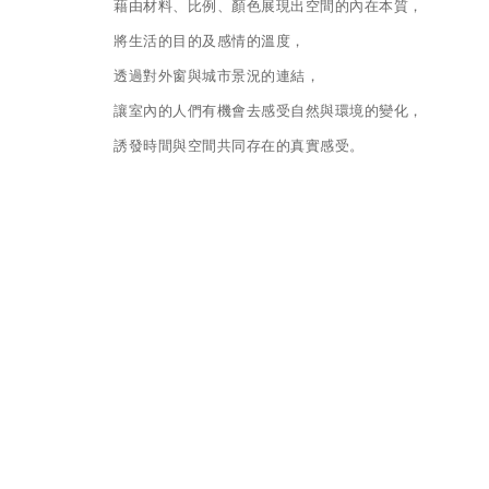
藉由材料、比例、顏色展現出空間的內在本質，
將生活的目的及感情的溫度，
透過對外窗與城市景況的連結，
讓室內的人們有機會去感受自然與環境的變化，
誘發時間與空間共同存在的真實感受。